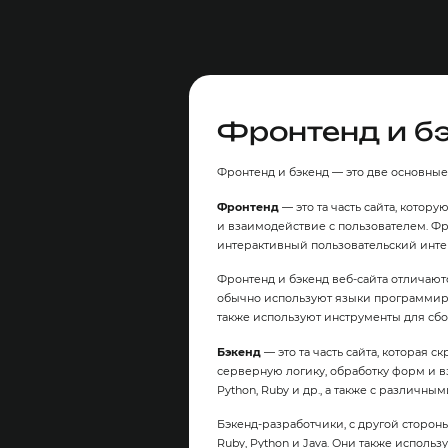
Фронтенд и бэ
Фронтенд и бэкенд — это две основные
Фронтенд
— это та часть сайта, котор
и взаимодействие с пользователем. Фро
интерактивный пользовательский инте
Фронтенд и бэкенд веб-сайта отличаю
обычно используют языки программирован
также используют инструменты для сбо
Бэкенд
— это та часть сайта, которая 
серверную логику, обработку форм и 
Python, Ruby и др., а также с различным
Бэкенд-разработчики, с другой сторон
Ruby, Python и Java. Они также использ