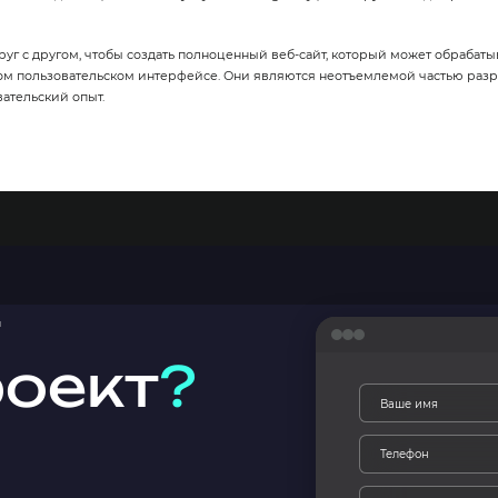
уг с другом, чтобы создать полноценный веб-сайт, который может обрабаты
ом пользовательском интерфейсе. Они являются неотъемлемой частью разр
вательский опыт.
роект
?