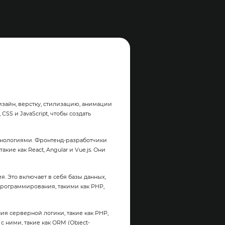
дизайн, верстку, стилизацию, анимации
SS и JavaScript, чтобы создать
хнологиями. Фронтенд-разработчики
ие как React, Angular и Vue.js. Они
я. Это включает в себя базы данных,
программирования, такими как PHP,
ия серверной логики, такие как PHP,
с ними, такие как ORM (Object-