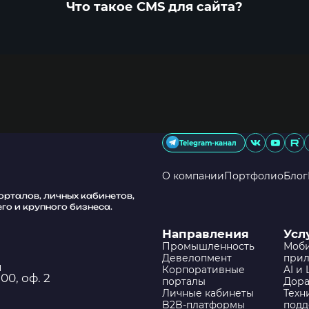
Что такое CMS для сайта?
Telegram-канал
О компании
Портфолио
Блог
рталов, личных кабинетов,
го и крупного бизнеса.
Направления
Усл
Промышленность
Моб
Девелопмент
при
и
Корпоративные
AI и
00, оф. 2
порталы
Дора
Личные кабинеты
Техн
B2B-платформы
под