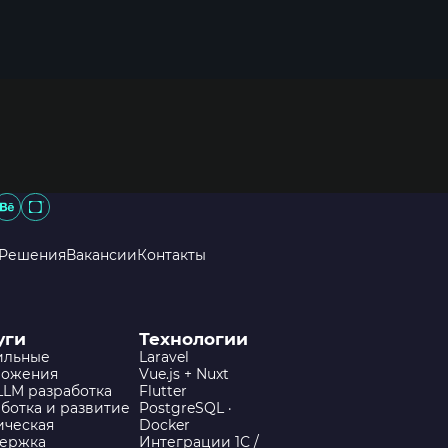
Решения
Вакансии
Контакты
уги
Технологии
ильные
Laravel
ложения
Vue.js + Nuxt
 LLM разработка
Flutter
ботка и развитие
PostgreSQL ·
ическая
Docker
держка
Интеграции 1С /