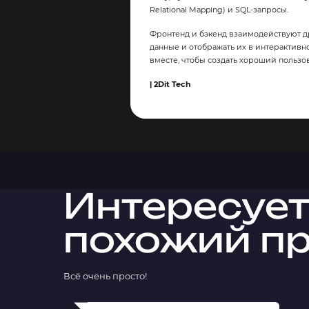
Relational Mapping) и SQL-запросы.
Фронтенд и бэкенд взаимодействуют др
данные и отображать их в интерактивн
вместе, чтобы создать хороший пользо
| 2Dit Tech
Интересует
похожий п
Всё очень просто!