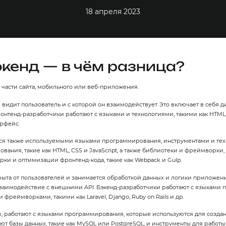
18 апреля 2023
кенд — в чём разница?
 части сайта, мобильного или веб-приложения.
ую видит пользователь и с которой он взаимодействует. Это включает в себя 
нтенд-разработчики работают с языками и технологиями, такими как HTML, C
рфейс.
тся также используемыми языками программирования, инструментами и те
ия, такие как HTML, CSS и JavaScript, а также библиотеки и фреймворки, так
рки и оптимизации фронтенд-кода, такие как Webpack и Gulp.
скрыта от пользователей и занимается обработкой данных и логики приложени
взаимодействие с внешними API. Бэкенд-разработчики работают с языками 
и фреймворками, такими как Laravel, Django, Ruby on Rails и др.
ы, работают с языками программирования, которые используются для создан
уют базы данных, такие как MySQL или PostgreSQL, и инструменты для работы 