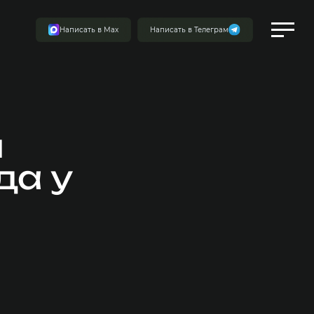
Написать в Мах
Написать в Телеграм
я
да у