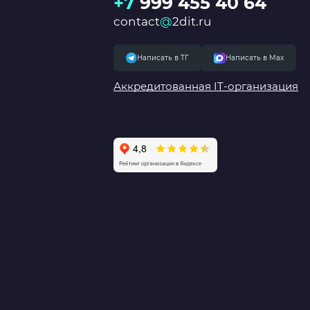
+7
999 455 40 64
contact
@
2dit.ru
Написать в ТГ
Написать в Мах
Аккредитованная IT-организация