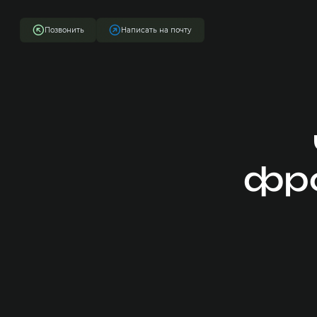
Позвонить
Написать на почту
фро