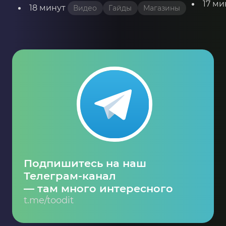
17 ми
18 минут
Видео
Гайды
Магазины
Подпишитесь на наш
Телеграм-канал
— там много интересного
t.me/toodit