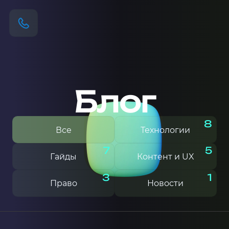
Блог
8
Все
Технологии
7
5
Гайды
Контент и UX
3
1
Право
Новости