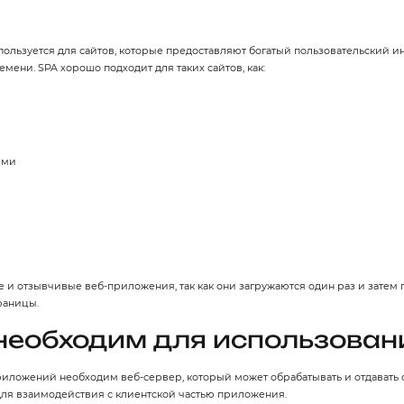
используется для сайтов, которые предоставляют богатый пользовательский 
мени. SPA хорошо подходит для таких сайтов, как:
ями
ые и отзывчивые веб-приложения, так как они загружаются один раз и зат
раницы.
необходим для использован
-приложений необходим веб-сервер, который может обрабатывать и отдавать 
I для взаимодействия с клиентской частью приложения.