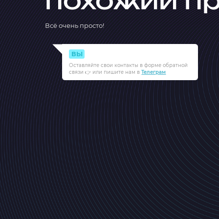
похожий п
Всё очень просто!
ВЫ
Оставляйте свои контакты в форме обратной
связи 👉 или пишите нам в
Телеграм