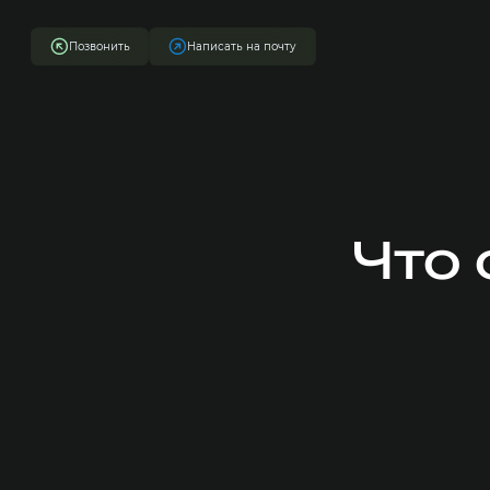
Позвонить
Написать на почту
Что 