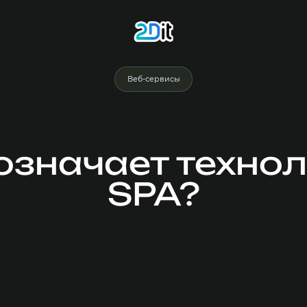
Веб-сервисы
означает техно
SPA?