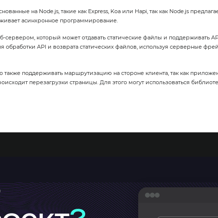
нованные на Node.js, такие как Express, Koa или Hapi, так как Node.js предл
ерживает асинхронное программирование.
б-сервером, который может отдавать статические файлы и поддерживать AP
 обработки API и возврата статических файлов, используя серверные фреймв
о также поддерживать маршрутизацию на стороне клиента, так как приложен
оисходит перезагрузки страницы. Для этого могут использоваться библиот