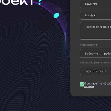
роект
?
тип работ
сфера деятельно
Я согласен на обра
данных