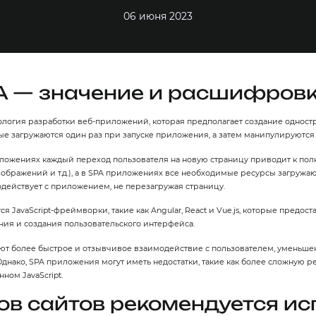
06 июня 2023
PA — значение и расшифров
технология разработки веб-приложений, которая предполагает создание одно
ные загружаются один раз при запуске приложения, а затем манипулируются
ожениях каждый переход пользователя на новую страницу приводит к пол
изображений и т.д.), а в SPA приложениях все необходимые ресурсы загружа
одействует с приложением, не перезагружая страницу.
 JavaScript-фреймворки, такие как Angular, React и Vue.js, которые предо
ия и создания пользовательского интерфейса.
т более быстрое и отзывчивое взаимодействие с пользователем, уменьшен
днако, SPA приложения могут иметь недостатки, такие как более сложную
ном JavaScript.
ов сайтов рекомендуется ис