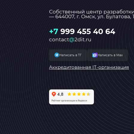
Собственный центр разработк
— 644007, г. Омск, ул. Булатова, 1
+7
999 455 40 64
contact
@
2dit.ru
Написать в ТГ
Написать в Мах
Аккредитованная IT-организация