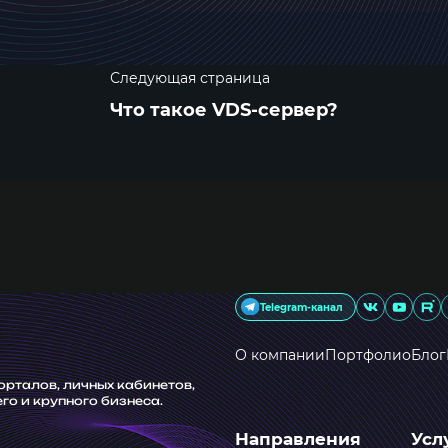
Следующая страница
Что такое VDS-сервер?
Telegram-канал
О компании
Портфолио
Блог
рталов, личных кабинетов,
го и крупного бизнеса.
Направления
Усл