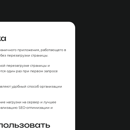
ка
страничного приложения, работающего в
 без перезагрузки страницы.
ной перезагрузке страницы и
ются один раз при первом запросе
ставляют удобный способ организации
ие нагрузки на сервер и лучшее
 реализацию SEO-оптимизации и
пользовать