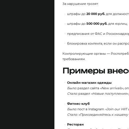
За нарушение грозят:
штрафы до
20 000 руб.
для должност
штрафы до
500 000 руб.
для юрлиц;
предписания от ФАС и Роскомнадзо
блокировка контента, если он распр
Контролирующие органы — Роспотребна
требованиям.
Примеры внес
Онлайн‑магазин одежды
Было:
раздел сайта
«New arrivals»
, о
Стало:
раздел
«Новые поступления»
Фитнес‑клуб
Было:
пост в Instagram
«Join our HIIT 
Стало:
«Присоединяйтесь к нашему 
Ресторан