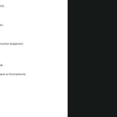
и).
а»
.
амными видами»
.
в.
ано в Роспатенте.