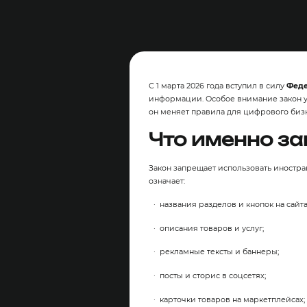
С 1 марта 2026 года вступил в силу
Феде
информации. Особое внимание закон у
он меняет правила для цифрового бизн
Что именно з
Закон запрещает использовать иностр
означает:
названия разделов и кнопок на сайта
описания товаров и услуг;
рекламные тексты и баннеры;
посты и сторис в соцсетях;
карточки товаров на маркетплейсах;