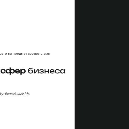
ети на предмет соответствия
 сфер
бизнеса
футболка), size M»
.