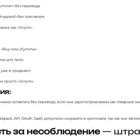
 summer»
без перевода.
 dropped!»
без пояснения.
ания как «Услуги».
и
«Buy now (Купить)»
.
тье для лета»
.
 уже в продаже!»
.
и просто
«Услуги»
.
ия:
 п.) можно оставлять без перевода, если они зарегистрированы как товарные зн
ebpack, API, OAuth, SaaS) допустимо сохранять в оригинале, так как они я
ть за несоблюдение
— штр