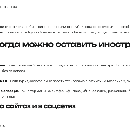
 возврата;
.
е слово должно быть переведено или продублировано по‑русски — в скобк
ую читаемость. Русский вариант не может быть мельче, бледнее или менее
огда можно оставить иност
аки.
Если название бренда или продукта зафиксировано в реестре Роспатен
ь без перевода.
ГРЮЛ.
Если юридическое лицо зарегистрировано с латинским названием, он
в словари.
Такие термины, как «кофе», «фитнес», «бизнес‑ланч», разрешены
го языка.
а сайтах и в соцсетях
га.