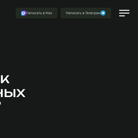
Написать в Мах
Написать в Телеграм
к
ных
?