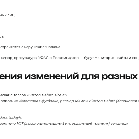
ных лиц;
ра;
остраняется с нарушением закона.
дзор, прокуратура, УФАС и Роскомнадзор — будут мониторить сайты и соцс
ения изменений для разных
писание товара
«Cotton t‑shirt, size M»
.
, описание
«Хлопковая футболка, размер M»
или
«Cotton t‑shirt (Хлопковая 
class today!»
.
занятию HIIT (высокоинтенсивный интервальный тренинг) сегодня!»
.