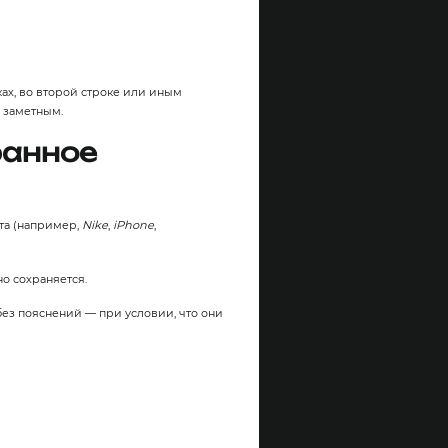
ах, во второй строке или иным
 заметным.
ранное
та (например,
Nike
,
iPhone
,
о сохраняется.
 без пояснений — при условии, что они