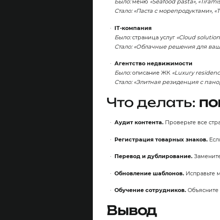
Было:
меню
«Seafood pasta», «Tirami
Стало:
«Паста с морепродуктами», «
IT‑компания
Было:
страница услуг
«Cloud solution
Стало:
«Облачные решения для ваш
Агентство недвижимости
Было:
описание ЖК
«Luxury residen
Стало:
«Элитная резиденция с пан
Что делать:
по
Аудит контента.
Проверьте все стра
Регистрация товарных знаков.
Если
Перевод и дублирование.
Замените
Обновление шаблонов.
Исправьте м
Обучение сотрудников.
Объясните к
Вывод