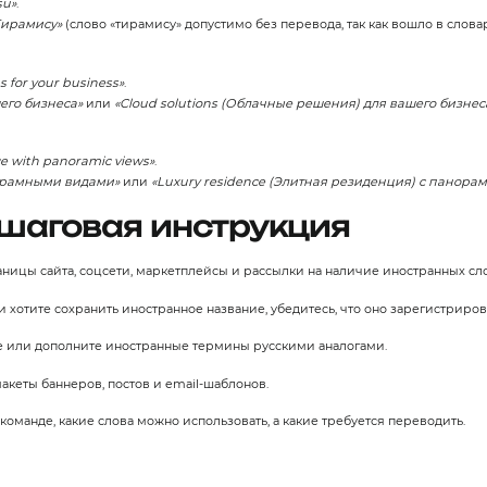
su»
.
Тирамису»
(слово «тирамису» допустимо без перевода, так как вошло в словар
s for your business»
.
его бизнеса»
или
«Cloud solutions (Облачные решения) для вашего бизнес
ce with panoramic views»
.
орамными видами»
или
«Luxury residence (Элитная резиденция) с панор
шаговая инструкция
ницы сайта, соцсети, маркетплейсы и рассылки на наличие иностранных сло
 хотите сохранить иностранное название, убедитесь, что оно зарегистриров
 или дополните иностранные термины русскими аналогами.
акеты баннеров, постов и email‑шаблонов.
оманде, какие слова можно использовать, а какие требуется переводить.