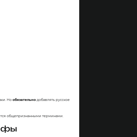
аки. Но
обязательно
добавлять русское
вляются общепризнанными терминами.
афы