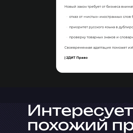
Новый закон требует от бизнеса внимат
отказ от «чистых» иностранных слов 
приоритет русского языка в дублир
проверку товарных знаков и словар
Своевременная адаптация поможет изб
| 2ДИТ Право
Интересует
похожий п