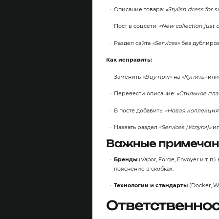
Описание товара:
«Stylish dress for
Пост в соцсети:
«New collection just
Раздел сайта
«Services»
без дублиров
Как исправить:
Заменить
«Buy now»
на
«Купить»
ил
Перевести описание:
«Стильное пла
В посте добавить:
«Новая коллекция
Назвать раздел
«Services (Услуги)»
ил
Важные примечан
Бренды
(Vapor, Forge, Envoyer и т.
пояснение в скобках.
Технологии и стандарты
(Docker, W
Ответственнос