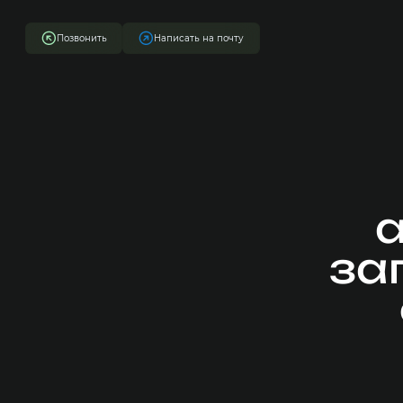
Позвонить
Написать на почту
за