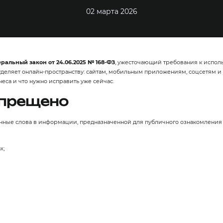
02 марта 2026
ральный закон от 24.06.2025 № 168‑ФЗ
, ужесточающий требования к испол
деляет онлайн‑пространству: сайтам, мобильным приложениям, соцсетям и 
еса и что нужно исправить уже сейчас.
апрещено
анные слова в информации, предназначенной для публичного ознакомления 
х;