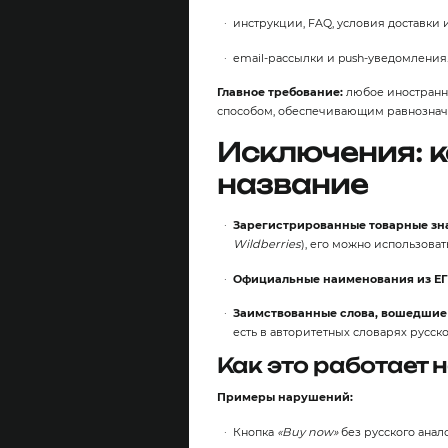
инструкции, FAQ, условия доставки и
email‑рассылки и push‑уведомления
Главное требование:
любое иностранно
способом, обеспечивающим равнозначн
Исключения: к
название
Зарегистрированные товарные зн
Wildberries
), его можно использоват
Официальные наименования из Е
Заимствованные слова, вошедшие 
есть в авторитетных словарях русско
Как это работает н
Примеры нарушений:
Кнопка
«Buy now»
без русского анало