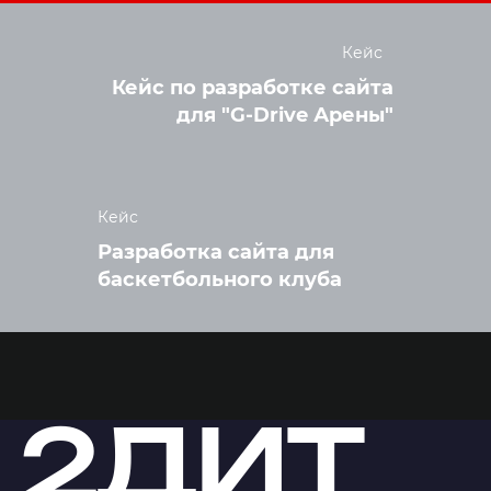
Кейс
Кейс по разработке сайта
для "G-Drive Арены"
Кейс
Разработка сайта для
баскетбольного клуба
2ДИТ