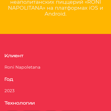
неаполитанских пиццерий «RONI
NAPOLITANA» на платформах iOS и
Android.
Клиент
Roni Napoletana
Год
2023
Технологии