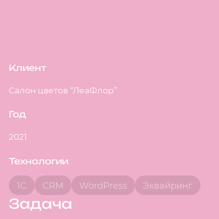
Клиент
Салон цветов “ЛеаФлор”
Год
2021
Технологии
1C
CRM
WordPress
Эквайринг
Задача