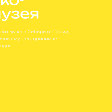
музея
ших музеев Сибири и России,
ичных музеев, принимает
одов.