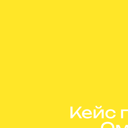
Кейс 
Ом