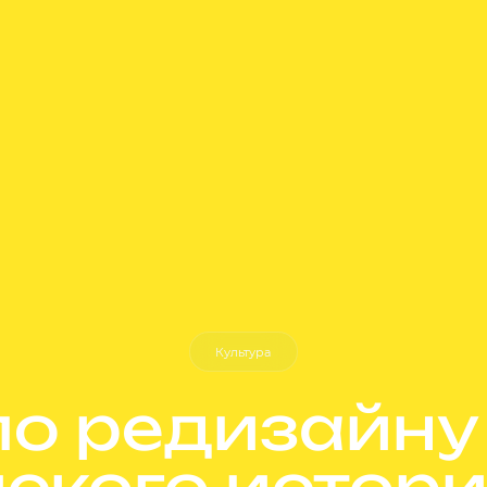
Культура
по редизайну
ского истори