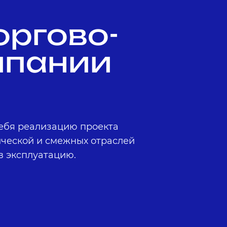
оргово-
мпании
ебя реализацию проекта
ической и смежных отраслей
в эксплуатацию.