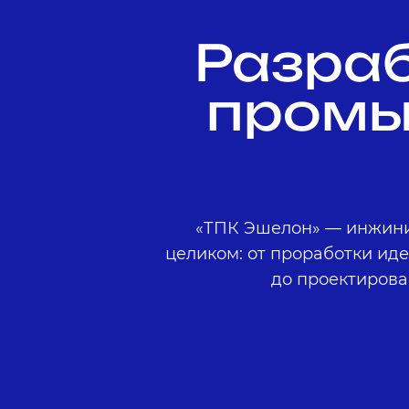
Разраб
промы
«ТПК Эшелон» — инжини
целиком: от проработки ид
до проектирова